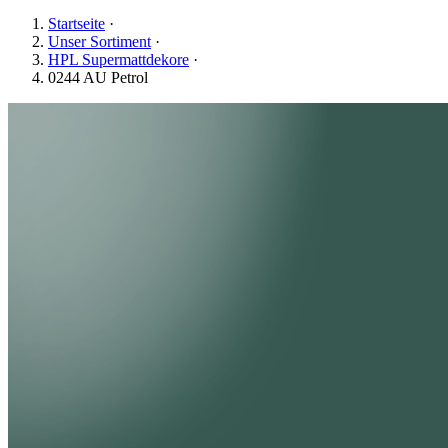
Startseite
·
Unser Sortiment
·
HPL Supermattdekore
·
0244 AU Petrol