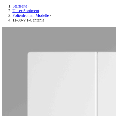
Startseite
·
Unser Sortiment
·
Folienfronten Modelle
·
11-88-VT-Cantania