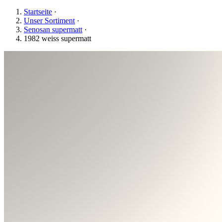
Startseite
·
Unser Sortiment
·
Senosan supermatt
·
1982 weiss supermatt