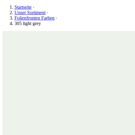
Startseite
·
Unser Sortiment
·
Folienfronten Farben
·
305 light grey