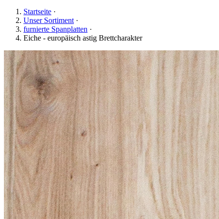
Startseite
·
Unser Sortiment
·
furnierte Spanplatten
·
Eiche - europäisch astig Brettcharakter