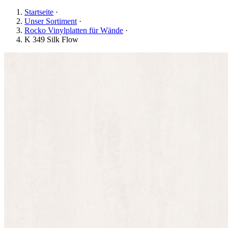
Startseite
·
Unser Sortiment
·
Rocko Vinylplatten für Wände
·
K 349 Silk Flow