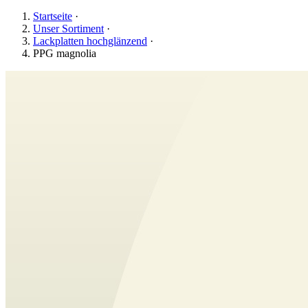
Startseite
·
Unser Sortiment
·
Lackplatten hochglänzend
·
PPG magnolia