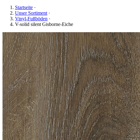
Startseite
·
Unser Sortiment
·
Vinyl-Fußböden
·
V-solid silent Gisborne-Eiche