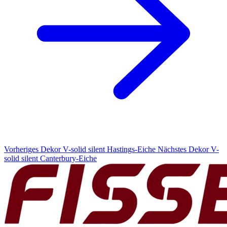
Vorheriges Dekor
V-solid silent Hastings-Eiche
Nächstes Dekor
V-
solid silent Canterbury-Eiche