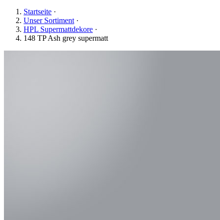
Startseite
·
Unser Sortiment
·
HPL Supermattdekore
·
148 TP Ash grey supermatt