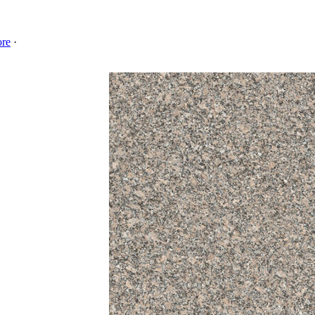
ore
·