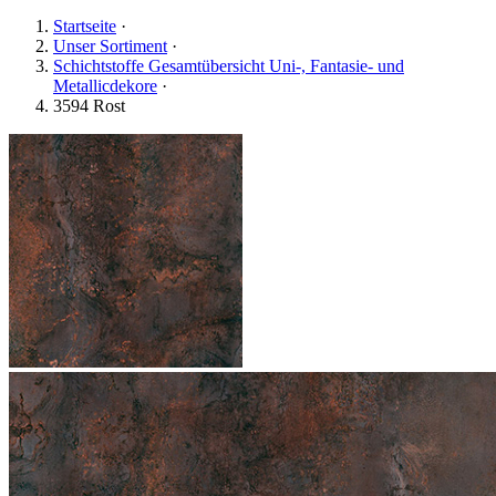
Startseite
·
Unser Sortiment
·
Schichtstoffe Gesamtübersicht Uni-, Fantasie- und
Metallicdekore
·
3594 Rost