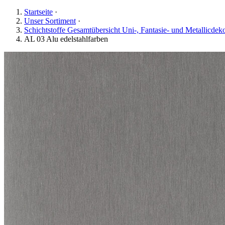
Startseite
·
Unser Sortiment
·
Schichtstoffe Gesamtübersicht Uni-, Fantasie- und Metallicdek
AL 03 Alu edelstahlfarben