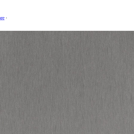
ore
·