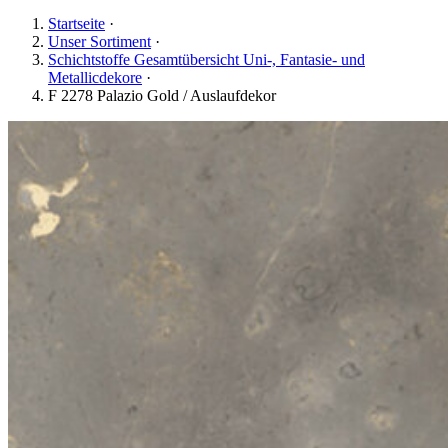
Startseite
·
Unser Sortiment
·
Schichtstoffe Gesamtübersicht Uni-, Fantasie- und
Metallicdekore
·
F 2278 Palazio Gold / Auslaufdekor