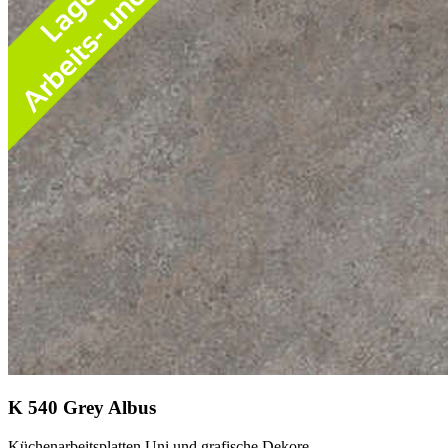
K 540 Grey Albus
Küchenarbeitsplatten Uni und grafische Dekore