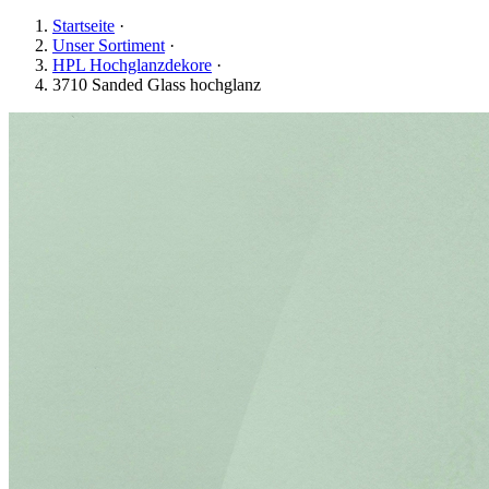
Startseite
·
Unser Sortiment
·
HPL Hochglanzdekore
·
3710 Sanded Glass hochglanz