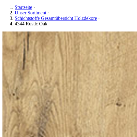
Startseite
·
Unser Sortiment
·
Schichtstoffe Gesamtübersicht Holzdekore
·
4344 Rustic Oak