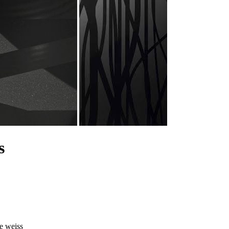
s
e weiss