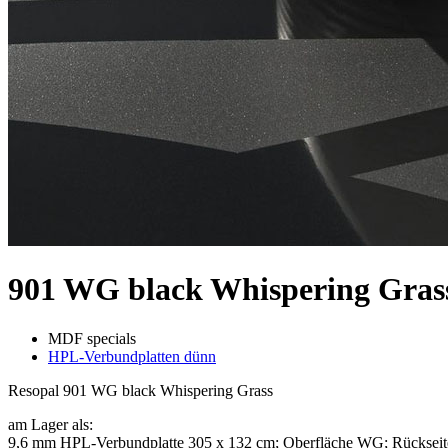
901 WG black Whispering Gras
MDF specials
HPL-Verbundplatten dünn
Resopal 901 WG black Whispering Grass
am Lager als:
9,6 mm HPL-Verbundplatte 305 x 132 cm; Oberfläche WG; Rückseit