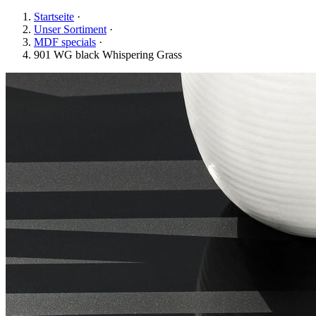
Startseite
·
Unser Sortiment
·
MDF specials
·
901 WG black Whispering Grass